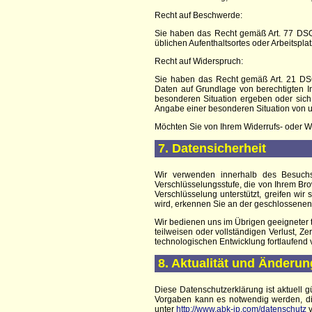
Recht auf Beschwerde:
Sie haben das Recht gemäß Art. 77 DSGV
üblichen Aufenthaltsortes oder Arbeitspl
Recht auf Widerspruch:
Sie haben das Recht gemäß Art. 21 DS
Daten auf Grundlage von berechtigten In
besonderen Situation ergeben oder sich
Angabe einer besonderen Situation von u
Möchten Sie von Ihrem Widerrufs- oder 
7. Datensicherheit
Wir verwenden innerhalb des Besuchs
Verschlüsselungsstufe, die von Ihrem Bro
Verschlüsselung unterstützt, greifen wir
wird, erkennen Sie an der geschlossenen
Wir bedienen uns im Übrigen geeigneter 
teilweisen oder vollständigen Verlust, 
technologischen Entwicklung fortlaufend 
8. Aktualität und Änderu
Diese Datenschutzerklärung ist aktuell 
Vorgaben kann es notwendig werden, di
unter
http://www.abk-ip.com/datenschutz
v