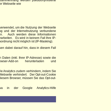
Zusammenhang werden pseudonymisierte
er Webseite wie
 verwendet, um die Nutzung der Webseite
ng und der Internetnutzung verbundene
ngen. Auch werden diese Informationen
rarbeiten. Es wird in keinem Fall Ihre IP-
rdnung nicht möglich ist (IP-Masking).
en dabei darauf hin, dass in diesem Fall
aten (inkl. Ihrer IP-Adresse) sowie die
er-Add-on herunterladen und
le Analytics zudem verhindern, indem Sie
r Webseite verhindert. Der Opt-out-Cookie
 diesem Browser, müssen Sie das Opt-out-
a in der Google Analytics-Hilfe