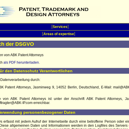
Services
Areas of expertise
ach der DSGVO
en von ABK Patent Attorneys
uch
als PDF herunterladen
.
ür den Datenschutz Verantwortlichen
e Datenverarbeitung durch:
 ABK Patent Attorneys, Jasminweg 9, 14052 Berlin, Deutschland, E-Mail: mail@AB
te von ABK Patent Attorneys ist unter der Anschrift ABK Patent Attorneys, 
tragter@ABK-IP.com erreichbar.
 Verwendung personenbezogener Daten
ys
erfasst mit jedem Aufruf der Internetseite durch eine betroffene Person oder 
Diese allgemeinen Daten und Informationen werden in den Logfiles des Servers