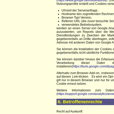
(
https://www.google.de/intl/de/about/
) (1
Nutzungsprofile erstellt und Cookies ve
Uhrzeit der Serveranfrage,
Hostname des zugreifenden Rechners
Browser-Typ/-Version,
Referrer-URL (die zuvor besuchte Seit
verwendetes Betriebssystem,
werden an einen Server von Google Anal
auszuwerten, um Reports über die Web
Dienstleistungen zu Zwecken der Mark
gegebenenfalls an Dritte übertragen, sofe
Adresse mit anderen Daten von Google An
Sie können die Installation der Cookies
gegebenenfalls nicht sämtliche Funktion
Sie können darüber hinaus die Erfassun
Verarbeitung dieser Daten 
installieren(
https://tools.google.com/dlp
Alternativ zum Browser-Add-on, insbeson
auf diesen Link klicken. Es wird ein Opt
gilt nur in diesem Browser und nur für 
Cookie erneut setzen.
Weitere Informationen zum Date
(
https://support.google.com/analytics/a
6. Betroffenenrechte
Recht auf Auskunft: