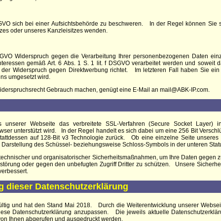
O sich bei einer Aufsichtsbehörde zu beschweren. In der Regel können Sie sic
atzes oder unseres Kanzleisitzes wenden.
GVO Widerspruch gegen die Verarbeitung Ihrer personenbezogenen Daten einz
teressen gemäß Art. 6 Abs. 1 S. 1 lit. f DSGVO verarbeitet werden und soweit da
 der Widerspruch gegen Direktwerbung richtet. Im letzteren Fall haben Sie ein
ns umgesetzt wird.
Widerspruchsrecht Gebrauch machen, genügt eine E-Mail an mail@ABK-IP.com.
 unserer Webseite das verbreitete SSL-Verfahren (Secure Socket Layer) in
wser unterstützt wird. In der Regel handelt es sich dabei um eine 256 Bit Verschl
 stattdessen auf 128-Bit v3 Technologie zurück. Ob eine einzelne Seite unseres In
 Darstellung des Schüssel- beziehungsweise Schloss-Symbols in der unteren Statu
technischer und organisatorischer Sicherheitsmaßnahmen, um Ihre Daten gegen zuf
Zerstörung oder gegen den unbefugten Zugriff Dritter zu schützen. Unsere Sich
verbessert.
ng dieser Datenschutzerklärung
gültig und hat den Stand Mai 2018. Durch die Weiterentwicklung unserer Websei
ese Datenschutzerklärung anzupassen. Die jeweils aktuelle Datenschutzerkläru
on Ihnen abgerufen und ausgedruckt werden.