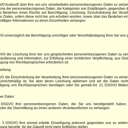
VO Auskunft über Ihre von uns verarbeiteten personenbezogenen Daten zu verla
gorie der personenbezogenen Daten, die Kategorien von Empfängern, gegenüber d
as Bestehen eines Rechts auf Berichtigung, Löschung, Einschränkung der Verar
rer Daten, sofern diese nicht bei uns erhoben wurden, sowie über das Bestehen ei
kräftigen Informationen zu deren Einzelheiten verlangen.
 unverzüglich die Berichtigung unrichtiger oder Vervollständigung Ihrer bei u
O die Löschung Ihrer bei uns gespeicherten personenbezogenen Daten zu verla
ußerung und Information, zur Erfüllung einer rechtlichen Verpflichtung, aus Grün
ung von Rechtsansprüchen erforderlich ist.
eitung:
O die Einschränkung der Verarbeitung Ihrer personenbezogenen Daten zu verlange
ng unrechtmäßig ist, Sie aber deren Löschung ablehnen und wir die Daten nich
digung von Rechtsansprüchen benötigen oder Sie gemäß Art. 21 DSGVO Widersp
er Daten:
SGVO Ihre personenbezogenen Daten, die Sie uns bereitgestellt haben, i
der die Übermittlung an einen anderen Verantwortlichen zu verlangen.
 3 DSGVO Ihre einmal erteilte Einwilligung jederzeit gegenüber uns zu widerr
gung beruhte, für die Zukunft nicht mehr fortführen dürfen.