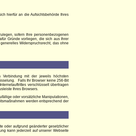
h hierfür an die Aufsichtsbehörde Ihres
ulegen, sofern Ihre personenbezogenen
für Gründe vorliegen, die sich aus Ihrer
 generelles Widerspruchsrecht, das ohne
 Verbindung mit der jeweils höchsten
üsselung. Falls Ihr Browser keine 256-Bit
ternetauftrittes verschlüsselt übertragen
sleiste Ihres Browsers.
ällige oder vorsätzliche Manipulationen,
erheitsmaßnahmen werden entsprechend der
te oder aufgrund geänderter gesetzlicher
ng kann jederzeit auf unserer Webseite