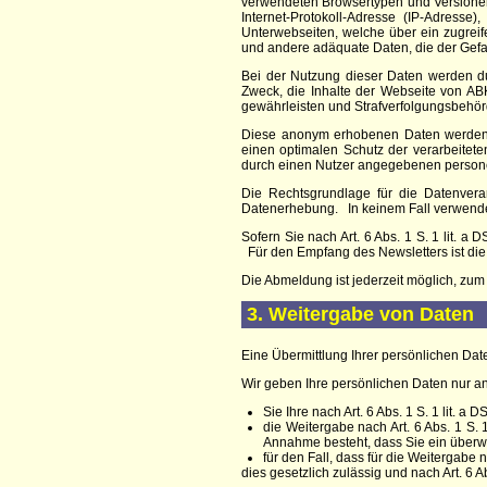
verwendeten Browsertypen und Versionen
Internet-Protokoll-Adresse (IP-Adresse
Unterwebseiten, welche über ein zugreife
und andere adäquate Daten, die der Gefa
Bei der Nutzung dieser Daten werden 
Zweck, die Inhalte der Webseite von
ABK
gewährleisten und Strafverfolgungsbehörd
Diese anonym erhobenen Daten werden d
einen optimalen Schutz der verarbeite
durch einen Nutzer angegebenen person
Die Rechtsgrundlage für die Datenverar
Datenerhebung.
In keinem Fall verwend
Sofern Sie nach Art. 6 Abs. 1 S. 1 lit. 
Für den Empfang des Newsletters ist di
Die Abmeldung ist jederzeit möglich, zum
3. Weitergabe von Daten
Eine Übermittlung Ihrer persönlichen Date
Wir geben Ihre persönlichen Daten nur an 
Sie Ihre nach Art. 6 Abs. 1 S. 1 lit. 
die Weitergabe nach Art. 6 Abs. 1 S.
Annahme besteht, dass Sie ein überw
für den Fall, dass für die Weitergabe n
dies gesetzlich zulässig und nach Art. 6 A