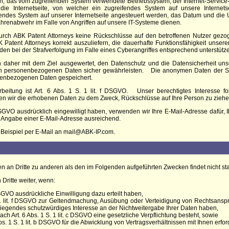
, das vom zugreifenden System verwendete Betriebssystem, der Internet-Service-
), die Internetseite, von welcher ein zugreifendes System auf unsere Internets
ndes System auf unserer Internetseite angesteuert werden, das Datum und die Uhr
hrenabwehr im Falle von Angriffen auf unsere IT-Systeme dienen.
durch
ABK Patent Attorneys keine
Rückschlüsse auf den betroffenen Nutzer gezo
 Patent Attorneys
korrekt auszuliefern, die dauerhafte Funktionsfähigkeit unser
en bei der Strafverfolgung im Falle eines Cyberangriffes entsprechend unterstütz
aher mit dem Ziel ausgewertet, den Datenschutz und die Datensicherheit unser
ten personenbezogenen Daten sicher gewährleisten.
Die anonymen Daten der Se
enbezogenen Daten gespeichert.
beitung ist Art. 6 Abs. 1 S. 1 lit. f DSGVO.
Unser berechtigtes Interesse f
en wir die erhobenen Daten zu dem Zweck, Rückschlüsse auf Ihre Person zu ziehe
a DSGVO ausdrücklich eingewilligt haben, verwenden wir Ihre E-Mail-Adresse dafür
e Angabe einer E-Mail-Adresse ausreichend.
 Beispiel per E-Mail an mail@ABK-IP.com.
n an Dritte zu anderen als den im Folgenden aufgeführten Zwecken findet nicht sta
Dritte weiter, wenn:
a DSGVO ausdrückliche Einwilligung dazu erteilt haben,
 1 lit. f DSGVO zur Geltendmachung, Ausübung oder Verteidigung von Rechtsansprü
iegendes schutzwürdiges Interesse an der Nichtweitergabe Ihrer Daten haben,
ach Art. 6 Abs. 1 S. 1 lit. c DSGVO eine gesetzliche Verpflichtung besteht, sowie
bs. 1 S. 1 lit. b DSGVO für die Abwicklung von Vertragsverhältnissen mit Ihnen erforde