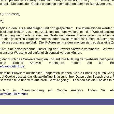
600 Amphitheatre Parkway, Mountain View, CA 94043, U.S.A.). In diesem 
rwendet. Die durch den Cookie erzeugten Informationen über Ihre Benutzung unser
 (IP-Adresse),
e),
ytics in den U.S.A. übertragen und dort gespeichert. Die Informationen werden
seitenaktivitäten zusammenzustellen und um weitere mit der Webseitenutzu
tforschung und bedarfsgerechten Gestaltung dieser Internetseiten zu erbri
rn dies gesetzlich vorgeschrieben ist oder soweit Dritte diese Daten im Auftrag ve
alytics zusammengeführt. Die IP-Adressen werden anonymisiert, so dass eine Zuo
 durch eine entsprechende Einstellung der Browser-Software verhindern. Wir weis
en unserer Webseite vollumfänglich genutzt werden können.
g der durch das Cookie erzeugten und auf Ihre Nutzung der Webseite bezogenen D
durch Google Analytics verhindern, indem Sie ein Brows
age/gaoptout?hl=de
).
dere bei Browsern auf mobilen Endgeräten, können Sie die Erfassung durch Goog
-out-Cookie gesetzt, das die zukünftige Erfassung Ihrer Daten beim Besuch diese
unsere Webseite und wird auf Ihrem Gerät abgelegt. Löschen Sie die Cookies in
nschutz im Zusammenhang mit Google Analytics finden Sie etw
nswer/6004245?hl=de
).