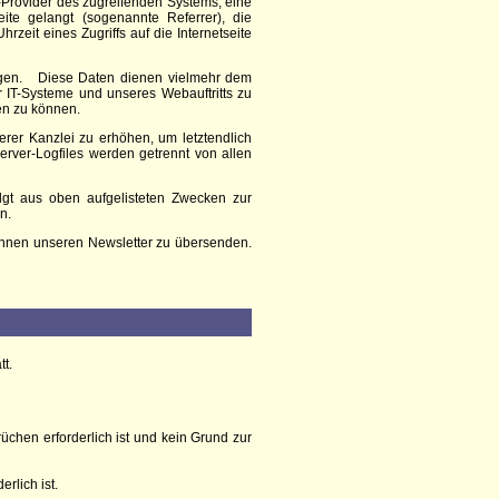
Provider des zugreifenden Systems, eine
eite gelangt (sogenannte Referrer), die
zeit eines Zugriffs auf die Internetseite
gen.
Diese Daten dienen vielmehr dem
er IT-Systeme und unseres Webauftritts zu
en zu können.
er Kanzlei zu erhöhen, um letztendlich
rver-Logfiles werden getrennt von allen
olgt aus oben aufgelisteten Zwecken zur
n.
, Ihnen unseren Newsletter zu übersenden.
tt.
chen erforderlich ist und kein Grund zur
rlich ist.